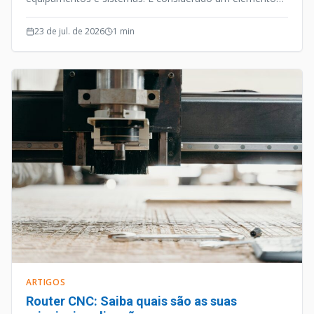
de precisão, e além desta qualidade o Fuso de Esferas
opera de forma silenciosa e efetiva.
23 de jul. de 2026
1
min
ARTIGOS
Router CNC: Saiba quais são as suas