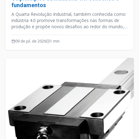
fundamentos
A Quarta Revolução Industrial, também conhecida como
indústria 4.0 promove transformações nas formas de
produção e propõe novos desafios ao redor do mundo,
vem revolucionando a forma como as empresas
fabricam, melhoram e distribuem seus produtos.
09 de jul. de 2026
1
min