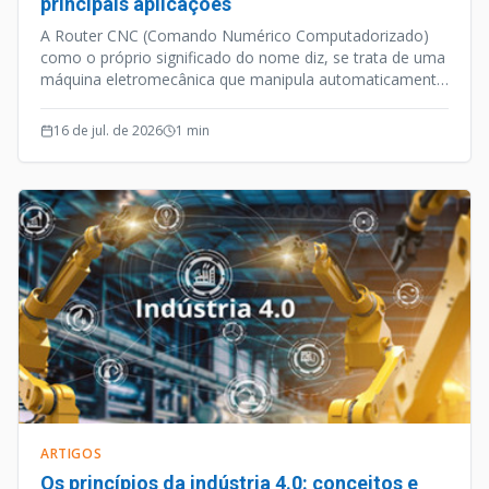
principais aplicações
A Router CNC (Comando Numérico Computadorizado)
como o próprio significado do nome diz, se trata de uma
máquina eletromecânica que manipula automaticamente
ferramentas de manufatura através de uma
programação computacional.
16 de jul. de 2026
1
min
ARTIGOS
Os princípios da indústria 4.0: conceitos e