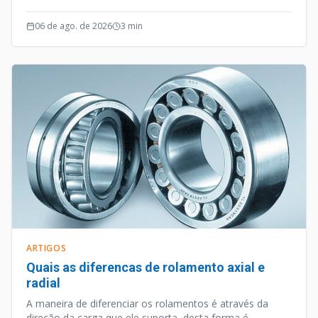
outros aparelhos habilitados para internet, é uma
vertente tecnológica que caminhou a passos largos nos
06 de ago. de 2026
3
min
últimos anos.
ARTIGOS
Quais as diferencas de rolamento axial e
radial
A maneira de diferenciar os rolamentos é através da
direção da carga que ele suporta, desta forma é