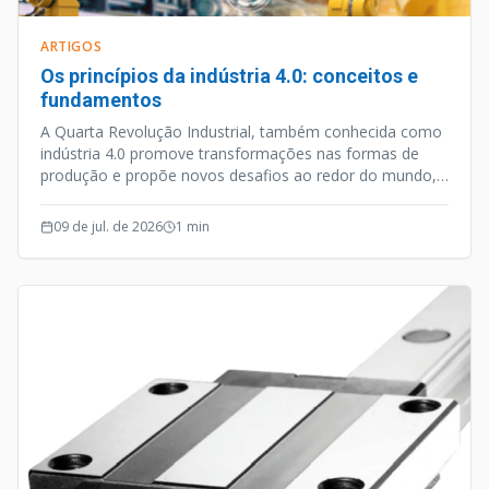
ARTIGOS
Os princípios da indústria 4.0: conceitos e
fundamentos
A Quarta Revolução Industrial, também conhecida como
indústria 4.0 promove transformações nas formas de
produção e propõe novos desafios ao redor do mundo,
vem revolucionando a forma como as empresas
fabricam, melhoram e distribuem seus produtos.
09 de jul. de 2026
1
min