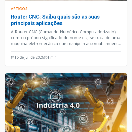
ARTIGOS
Router CNC: Saiba quais são as suas
principais aplicações
A Router CNC (Comando Numérico Computadorizado)
como o próprio significado do nome diz, se trata de uma
máquina eletromecânica que manipula automaticamente
ferramentas de manufatura através de uma
programação computacional.
16 de jul. de 2026
1
min