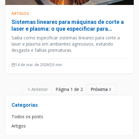
ARTIGOS
Sistemas lineares para máquinas de corte a
laser e plasma: o que especificar para
ambientes agressivos
Saiba como especificar sistemas lineares para corte a
laser e plasma em ambientes agressivos, evitando
desgaste e falhas prematuras.
14 de mai. de 2026
3
min
Anterior
Página
1
de
2
Próxima
Categorias
Todos os posts
Artigos