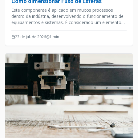
Como dimensionar Fuso de Esferas
Este componente é aplicado em muitos processos
dentro da indústria, desenvolvendo o funcionamento de
equipamentos e sistemas. É considerado um elemento
de precisão, e além desta qualidade o Fuso de Esferas
opera de forma silenciosa e efetiva.
23 de jul. de 2026
1
min