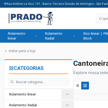
Rua Antônio Le Voci, 151 - Bairro: Terceira Divisão de Interlagos - São Paul
Rolamento
Rolamento
Eixo linear | Pil
linear
Radial
Block
Voltar para a loja
Cantoneir
CATEGORIAS
Explore nossa sele
Rolamento linear
Rolamento Radial