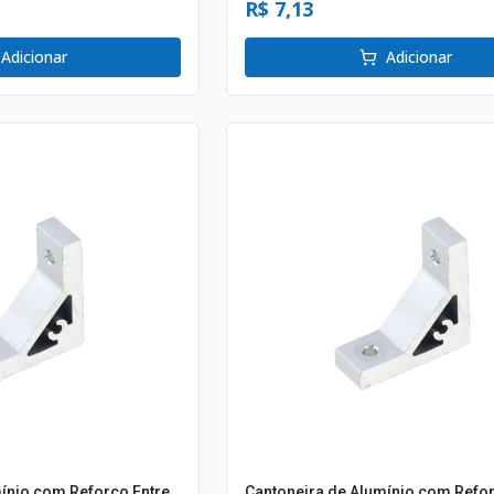
R$ 7,13
Adicionar
Adicionar
ínio com Reforço Entre
Cantoneira de Alumínio com Refor