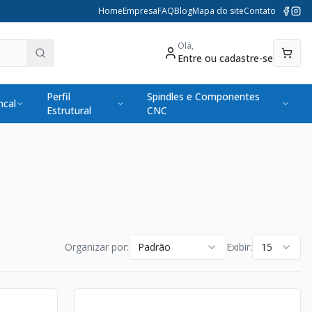
Home
Empresa
FAQ
Blog
Mapa do site
Contato
Olá,
Entre ou cadastre-se
Perfil
Spindles e Componentes
cal
Estrutural
CNC
Organizar por:
Padrão
Exibir:
15