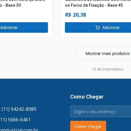
o - Base 30
os Furos de Fixação - Base 45
R$ 20,38
Adicionar
Adicionar
Mostrar mais produtos
15
de
24
produto
s
Como Chegar
 (11) 94242-8989
(11) 5666-6461
Como Chegar
industrial.com.br