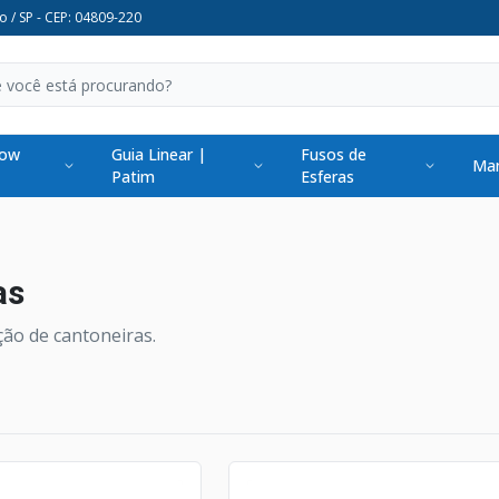
o / SP - CEP: 04809-220
low
Guia Linear |
Fusos de
Man
Patim
Esferas
as
ção de cantoneiras.