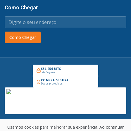
Como Chegar
Como Chegar
SSL 256 BITS
Site Seguro
COMPRA SEGURA
Dados protegidos
Usamos cookies para melhorar sua experiência. Ao continuar
Copyright © 2026 Prado Industrial - Todos os direitos reservados. CNPJ: