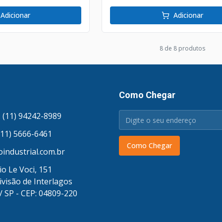
Adicionar
Adicionar
8
de
8
produto
s
Como Chegar
 (11) 94242-8989
(11) 5666-6461
Como Chegar
industrial.com.br
o Le Voci, 151
ivisão de Interlagos
/ SP - CEP: 04809-220