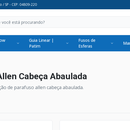
o / SP - CEP: 04809-220
low
Guia Linear |
Fusos de
Man
Patim
Esferas
Allen Cabeça Abaulada
ção de parafuso allen cabeça abaulada.