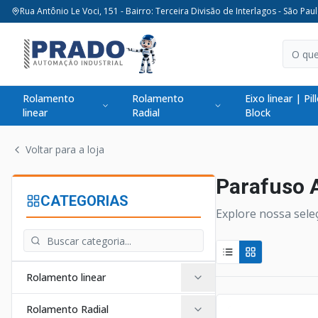
Rua Antônio Le Voci, 151 - Bairro: Terceira Divisão de Interlagos - São Paul
Rolamento
Rolamento
Eixo linear | Pil
linear
Radial
Block
Voltar para a loja
Parafuso 
CATEGORIAS
Explore nossa sele
Rolamento linear
Rolamento Radial