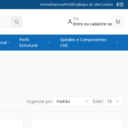
Home
Empresa
FAQ
Blog
Mapa do site
Contato
Olá,
Entre ou cadastre-se
Perfil
Spindles e Componentes
cal
Estrutural
CNC
Organizar por:
Padrão
Exibir:
15