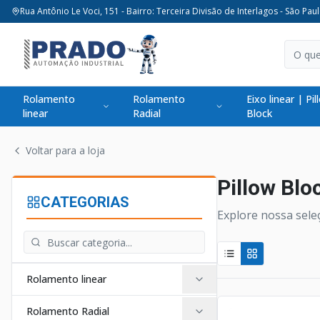
Rua Antônio Le Voci, 151 - Bairro: Terceira Divisão de Interlagos - São Paul
Rolamento
Rolamento
Eixo linear | Pil
linear
Radial
Block
Voltar para a loja
Pillow Blo
CATEGORIAS
Explore nossa seleç
Rolamento linear
Rolamento Radial