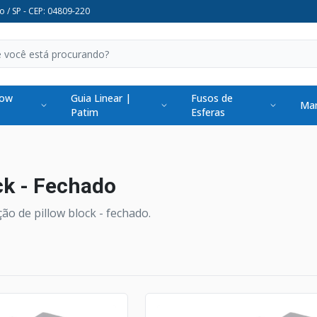
o / SP - CEP: 04809-220
low
Guia Linear |
Fusos de
Man
Patim
Esferas
ck - Fechado
ão de pillow block - fechado.