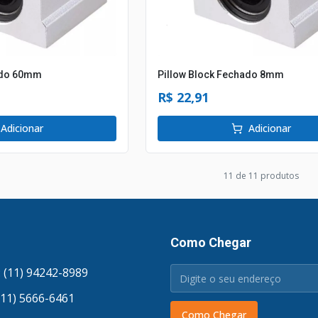
ado 60mm
Pillow Block Fechado 8mm
R$ 22,91
Adicionar
Adicionar
11
de
11
produto
s
Como Chegar
 (11) 94242-8989
(11) 5666-6461
Como Chegar