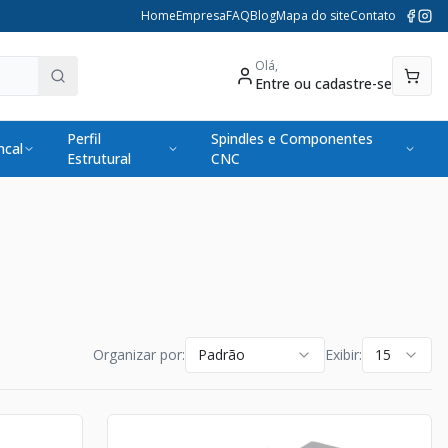
Home
Empresa
FAQ
Blog
Mapa do site
Contato
Olá,
Entre ou cadastre-se
Perfil
Spindles e Componentes
cal
Estrutural
CNC
Organizar por:
Padrão
Exibir:
15