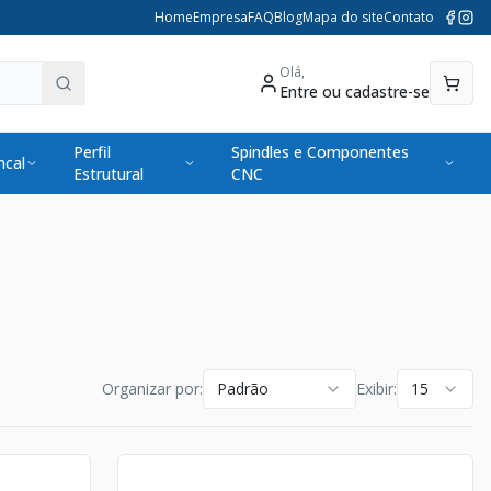
Home
Empresa
FAQ
Blog
Mapa do site
Contato
Olá,
Entre ou cadastre-se
Perfil
Spindles e Componentes
cal
Estrutural
CNC
Organizar por:
Padrão
Exibir:
15