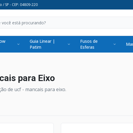
o / SP - CEP: 04809-220
low
Guia Linear |
Fusos de
Man
Patim
Esferas
ais para Eixo
ão de ucf - mancais para eixo.