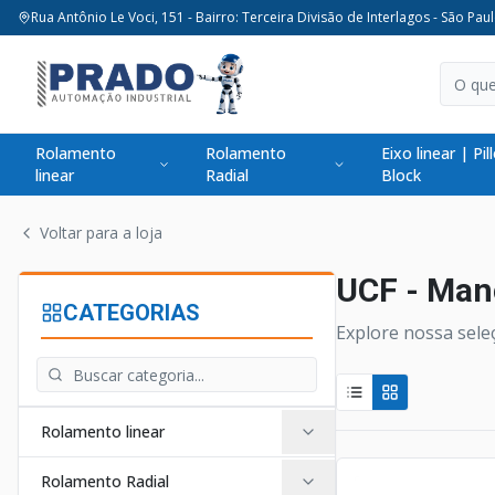
Rua Antônio Le Voci, 151 - Bairro: Terceira Divisão de Interlagos - São Paul
Rolamento
Rolamento
Eixo linear | Pil
linear
Radial
Block
Voltar para a loja
UCF - Manc
CATEGORIAS
Explore nossa seleç
Rolamento linear
Rolamento Radial