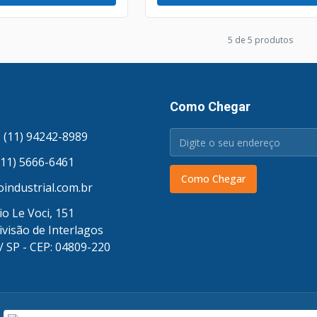
5
de
5
produto
s
Como Chegar
 (11) 94242-8989
(11) 5666-6461
Como Chegar
industrial.com.br
o Le Voci, 151
ivisão de Interlagos
/ SP - CEP: 04809-220