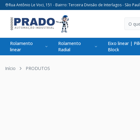
Rua Antônio Le Voci, 151 - Bairro: Terceira Divisão de Interlagos - São Paul
Rolamento
Rolamento
Eixo linear | Pil
linear
Radial
Block
Início
PRODUTOS