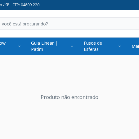
o / SP - CEP: 04809-220
low
Guia Linear |
Fusos de
Man
Patim
Esferas
Produto não encontrado