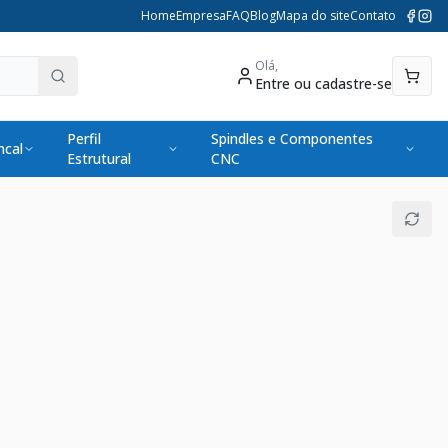
Home
Empresa
FAQ
Blog
Mapa do site
Contato
Olá,
Entre ou cadastre-se
Perfil
Spindles e Componentes
cal
Estrutural
CNC