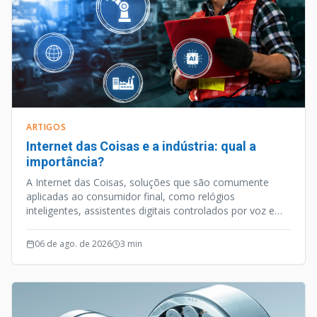
ARTIGOS
Internet das Coisas e a indústria: qual a
importância?
A Internet das Coisas, soluções que são comumente
aplicadas ao consumidor final, como relógios
inteligentes, assistentes digitais controlados por voz e
outros aparelhos habilitados para internet, é uma
vertente tecnológica que caminhou a passos largos nos
06 de ago. de 2026
3
min
últimos anos.