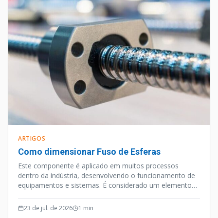
ARTIGOS
Como dimensionar Fuso de Esferas
Este componente é aplicado em muitos processos
dentro da indústria, desenvolvendo o funcionamento de
equipamentos e sistemas. É considerado um elemento
de precisão, e além desta qualidade o Fuso de Esferas
opera de forma silenciosa e efetiva.
23 de jul. de 2026
1
min