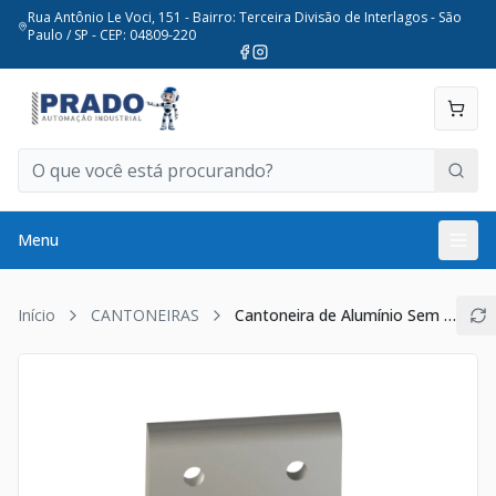
Rua Antônio Le Voci, 151 - Bairro: Terceira Divisão de Interlagos - São
Paulo / SP - CEP: 04809-220
Menu
Início
CANTONEIRAS
Cantoneira de Alumínio Sem Aba - Base 40