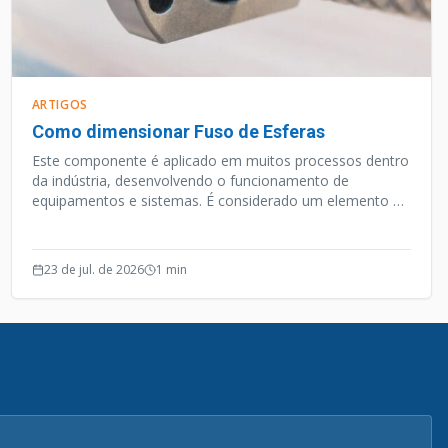
ARTIGOS
Como dimensionar Fuso de Esferas
Este componente é aplicado em muitos processos dentro
da indústria, desenvolvendo o funcionamento de
equipamentos e sistemas. É considerado um elemento de
precisão, e além desta qualidade o Fuso de Esferas opera
de forma silenciosa e efetiva.
23 de jul. de 2026
1
min