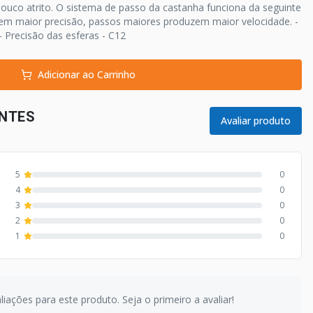
uco atrito. O sistema de passo da castanha funciona da seguinte
m maior precisão, passos maiores produzem maior velocidade. -
- Precisão das esferas - C12
Adicionar ao Carrinho
ENTES
Avaliar produto
5
0
4
0
3
0
2
0
1
0
iações para este produto. Seja o primeiro a avaliar!