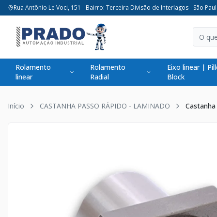
Rua Antônio Le Voci, 151 - Bairro: Terceira Divisão de Interlagos - São Paul
Rolamento
Rolamento
Eixo linear | Pil
linear
Radial
Block
Início
CASTANHA PASSO RÁPIDO - LAMINADO
Castanha