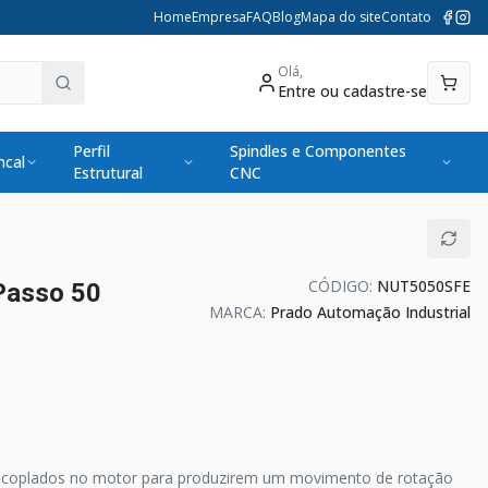
Home
Empresa
FAQ
Blog
Mapa do site
Contato
Olá,
Entre ou cadastre-se
Perfil
Spindles e Componentes
cal
Estrutural
CNC
CÓDIGO:
NUT5050SFE
Passo 50
MARCA:
Prado Automação Industrial
 acoplados no motor para produzirem um movimento de rotação