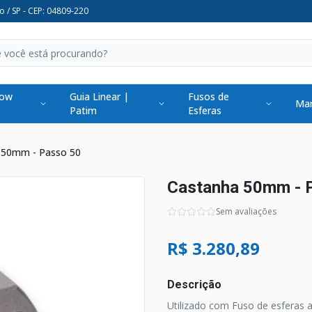
o / SP - CEP: 04809-220
low
Guia Linear |
Fusos de
Man
Patim
Esferas
 50mm - Passo 50
Castanha 50mm - 
Sem avaliações
R$ 3.280,89
Descrição
Utilizado com Fuso de esferas