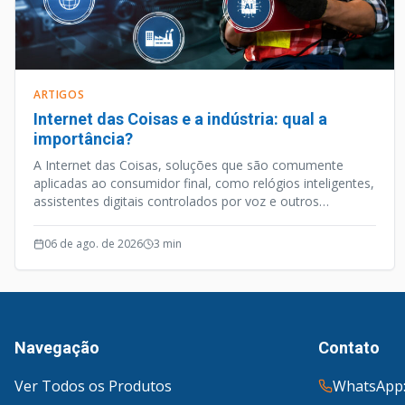
ARTIGOS
Internet das Coisas e a indústria: qual a
importância?
A Internet das Coisas, soluções que são comumente
aplicadas ao consumidor final, como relógios inteligentes,
assistentes digitais controlados por voz e outros
aparelhos habilitados para internet, é uma vertente
tecnológica que caminhou a passos largos nos últimos
06 de ago. de 2026
3
min
anos.
Navegação
Contato
Ver Todos os Produtos
WhatsApp: