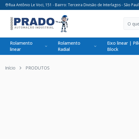
Rua Antônio Le Voci, 151 - Bairro: Terceira Divisão de Interlagos - São Paul
Rolamento
Rolamento
Eixo linear | Pil
linear
Radial
Block
Início
PRODUTOS