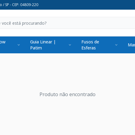
o / SP - CEP: 04809-220
low
Guia Linear |
Fusos de
Man
Patim
Esferas
Produto não encontrado