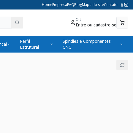
Home
Empresa
FAQ
Blog
Mapa do site
Contato
Olá,
Entre ou cadastre-se
Perfil
Spindles e Componentes
cal
Estrutural
CNC