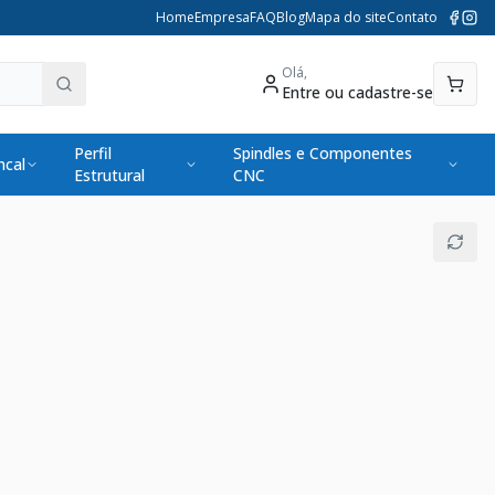
Home
Empresa
FAQ
Blog
Mapa do site
Contato
Olá,
Entre ou cadastre-se
Perfil
Spindles e Componentes
cal
Estrutural
CNC