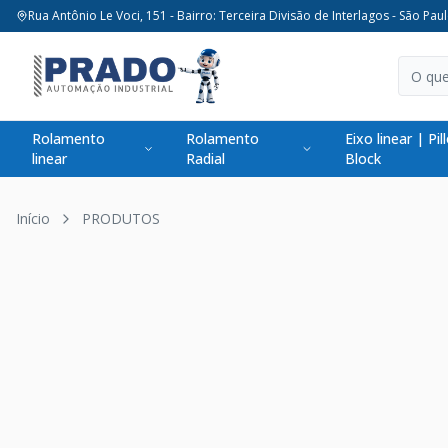
Rua Antônio Le Voci, 151 - Bairro: Terceira Divisão de Interlagos - São Paul
Rolamento
Rolamento
Eixo linear | Pil
linear
Radial
Block
Início
PRODUTOS