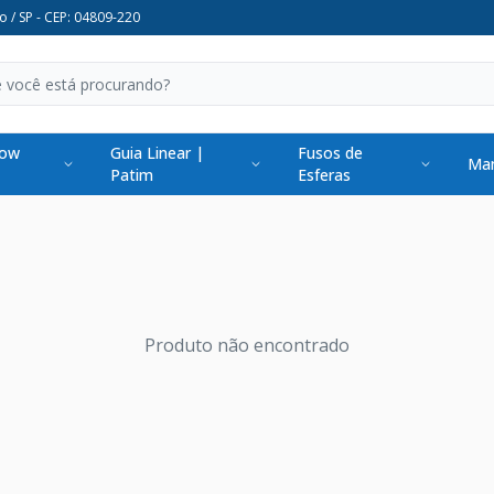
o / SP - CEP: 04809-220
low
Guia Linear |
Fusos de
Man
Patim
Esferas
Produto não encontrado