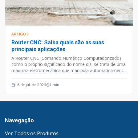
ARTIGOS
Router CNC: Saiba quais são as suas
principais aplicações
A Router CNC (Comando Numérico Computadorizado)
como o próprio significado do nome diz, se trata de uma
máquina eletromecânica que manipula automaticamente
ferramentas de manufatura através de uma
programação computacional.
16 de jul. de 2026
1
min
Navegação
Ver Todos os Produtos