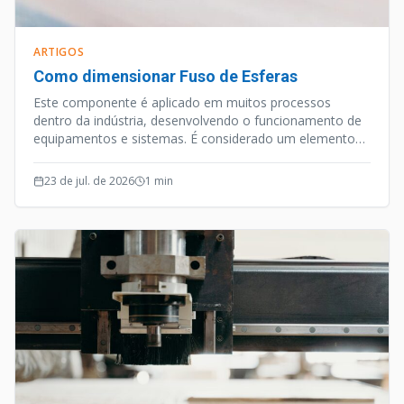
ARTIGOS
Como dimensionar Fuso de Esferas
Este componente é aplicado em muitos processos
dentro da indústria, desenvolvendo o funcionamento de
equipamentos e sistemas. É considerado um elemento
de precisão, e além desta qualidade o Fuso de Esferas
opera de forma silenciosa e efetiva.
23 de jul. de 2026
1
min