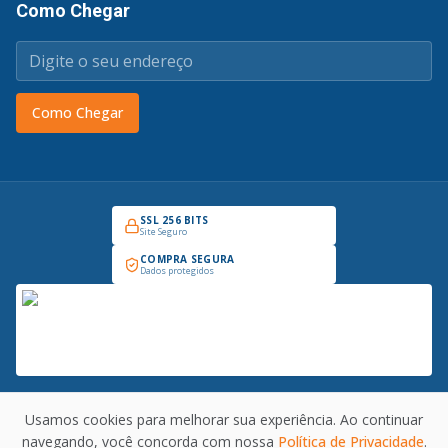
Como Chegar
Como Chegar
SSL 256 BITS
Site Seguro
COMPRA SEGURA
Dados protegidos
Usamos cookies para melhorar sua experiência. Ao continuar
Copyright © 2026 Prado Industrial - Todos os direitos reservados. CNPJ:
navegando, você concorda com nossa
Política de Privacidade
.
30.008.375/0001-69