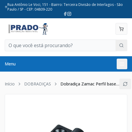
Rua Antônio Le Voci, 151 - Bairro: Terceira Divisão de Interlagos - São
Paulo / SP - CEP: 04809-220
Menu
Início
DOBRADIÇAS
Dobradiça Zamac Perfil base 40x40