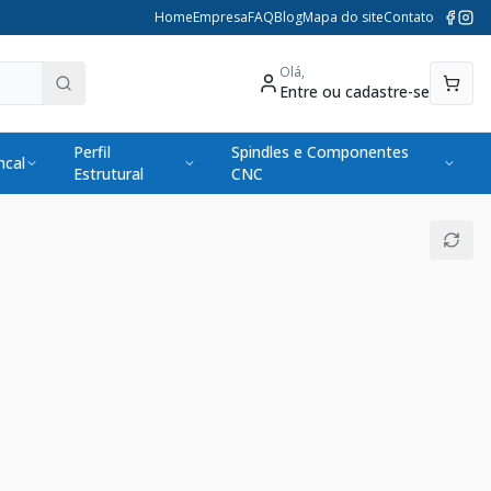
Home
Empresa
FAQ
Blog
Mapa do site
Contato
Olá,
Entre ou cadastre-se
Perfil
Spindles e Componentes
cal
Estrutural
CNC