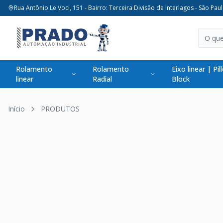
Rua Antônio Le Voci, 151 - Bairro: Terceira Divisão de Interlagos - São Paul
Rolamento
Rolamento
Eixo linear | Pil
linear
Radial
Block
Início
PRODUTOS