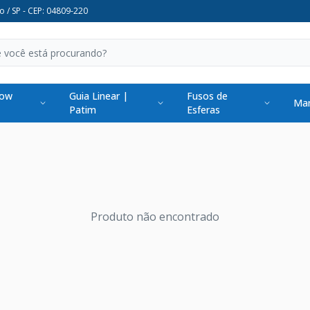
o / SP - CEP: 04809-220
low
Guia Linear |
Fusos de
Man
Patim
Esferas
Produto não encontrado