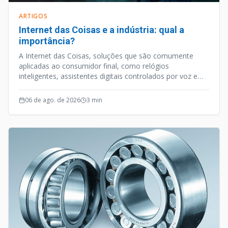
ARTIGOS
Internet das Coisas e a indústria: qual a
importância?
A Internet das Coisas, soluções que são comumente
aplicadas ao consumidor final, como relógios
inteligentes, assistentes digitais controlados por voz e
outros aparelhos habilitados para internet, é uma
vertente tecnológica que caminhou a passos largos nos
06 de ago. de 2026
3
min
últimos anos.