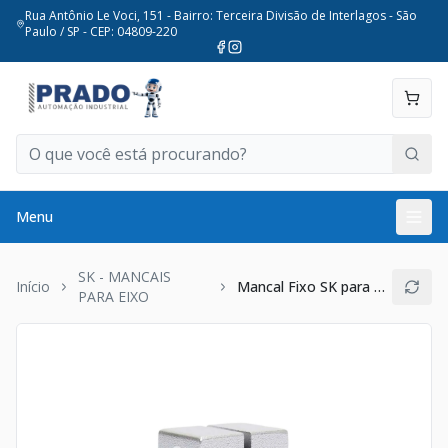
Rua Antônio Le Voci, 151 - Bairro: Terceira Divisão de Interlagos - São
Paulo / SP - CEP: 04809-220
Menu
SK - MANCAIS
Início
Mancal Fixo SK para eixo 25mm
PARA EIXO