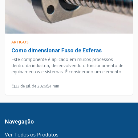
ARTIGOS
Como dimensionar Fuso de Esferas
Este componente é aplicado em muitos processos
dentro da indústria, desenvolvendo o funcionamento de
equipamentos e sistemas. É considerado um elemento
de precisão, e além desta qualidade o Fuso de Esferas
opera de forma silenciosa e efetiva.
23 de jul. de 2026
1
min
Navegação
Ver Todos os Produtos