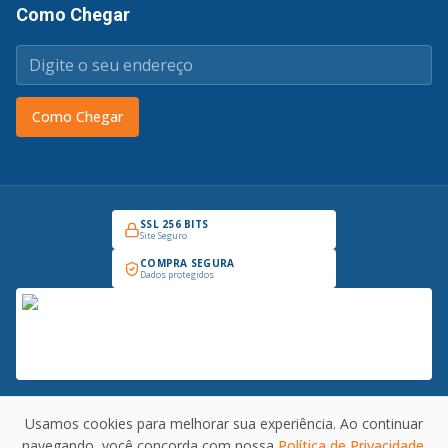
Como Chegar
Como Chegar
SSL 256 BITS
Site Seguro
COMPRA SEGURA
Dados protegidos
Usamos cookies para melhorar sua experiência. Ao continuar
Copyright © 2026 Prado Industrial - Todos os direitos reservados. CNPJ:
navegando, você concorda com nossa
Política de Privacidade
.
30.008.375/0001-69