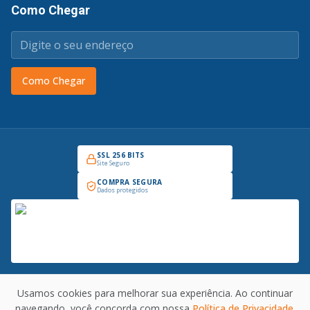
Como Chegar
Como Chegar
SSL 256 BITS
Site Seguro
COMPRA SEGURA
Dados protegidos
Usamos cookies para melhorar sua experiência. Ao continuar
Copyright © 2026 Prado Industrial - Todos os direitos reservados. CNPJ:
navegando, você concorda com nossa
Política de Privacidade
.
30.008.375/0001-69