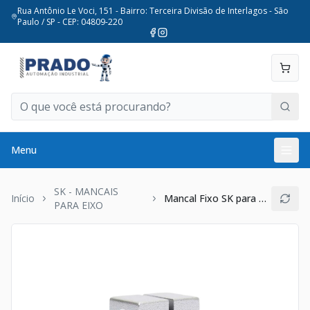
Rua Antônio Le Voci, 151 - Bairro: Terceira Divisão de Interlagos - São
Paulo / SP - CEP: 04809-220
Menu
SK - MANCAIS
Início
Mancal Fixo SK para eixo 35mm
PARA EIXO