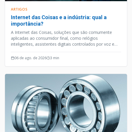
ARTIGOS
Internet das Coisas e a indústria: qual a
importância?
A Internet das Coisas, soluções que são comumente
aplicadas ao consumidor final, como relógios
inteligentes, assistentes digitais controlados por voz e
outros aparelhos habilitados para internet, é uma
vertente tecnológica que caminhou a passos largos nos
06 de ago. de 2026
3
min
últimos anos.