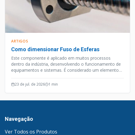
ARTIGOS
Como dimensionar Fuso de Esferas
Este componente é aplicado em muitos processos
dentro da indústria, desenvolvendo o funcionamento de
equipamentos e sistemas. É considerado um elemento
de precisão, e além desta qualidade o Fuso de Esferas
opera de forma silenciosa e efetiva.
23 de jul. de 2026
1
min
Navegação
Ver Todos os Produtos