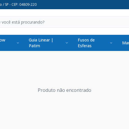
o / SP - CEP: 04809-220
low
Guia Linear |
Fusos de
Man
Patim
Esferas
Produto não encontrado