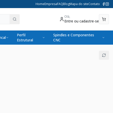
Home
Empresa
FAQ
Blog
Mapa do site
Contato
Olá,
Entre ou cadastre-se
Perfil
Spindles e Componentes
cal
Estrutural
CNC