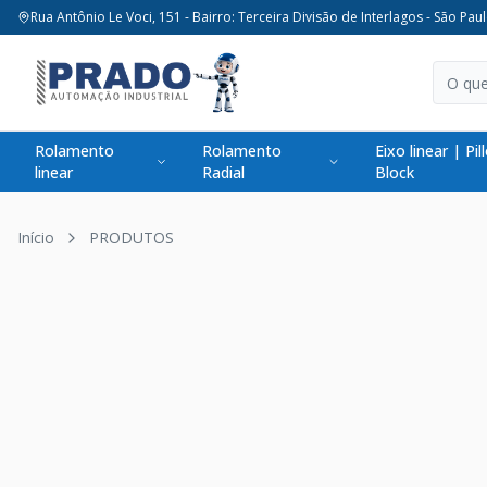
Rua Antônio Le Voci, 151 - Bairro: Terceira Divisão de Interlagos - São Paul
Rolamento
Rolamento
Eixo linear | Pil
linear
Radial
Block
Início
PRODUTOS