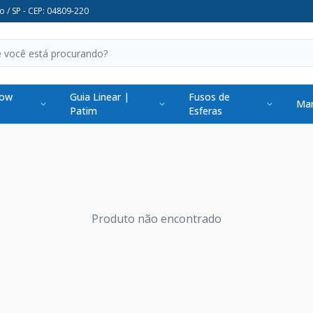
o / SP - CEP: 04809-220
low
Guia Linear |
Fusos de
Man
Patim
Esferas
Produto não encontrado