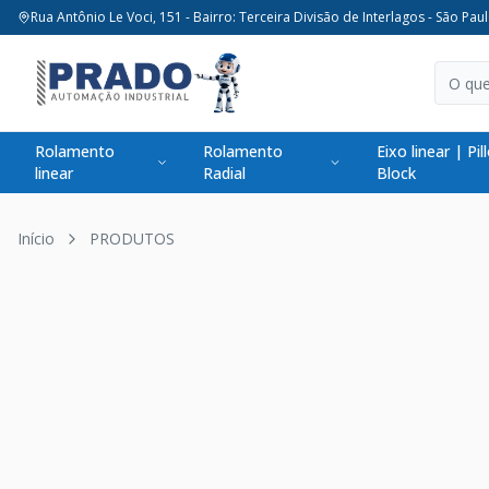
Rua Antônio Le Voci, 151 - Bairro: Terceira Divisão de Interlagos - São Paul
Rolamento
Rolamento
Eixo linear | Pil
linear
Radial
Block
Início
PRODUTOS