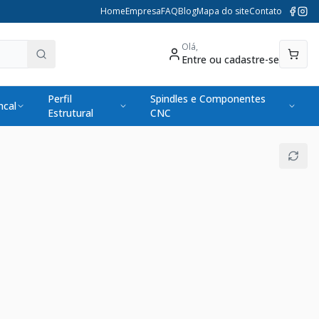
Home
Empresa
FAQ
Blog
Mapa do site
Contato
Olá,
Entre ou cadastre-se
Perfil
Spindles e Componentes
cal
Estrutural
CNC