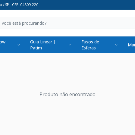
o / SP - CEP: 04809-220
low
Guia Linear |
Fusos de
Man
Patim
Esferas
Produto não encontrado