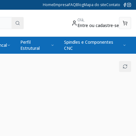
Home
Empresa
FAQ
Blog
Mapa do site
Contato
Olá,
Entre ou cadastre-se
Perfil
Spindles e Componentes
cal
Estrutural
CNC