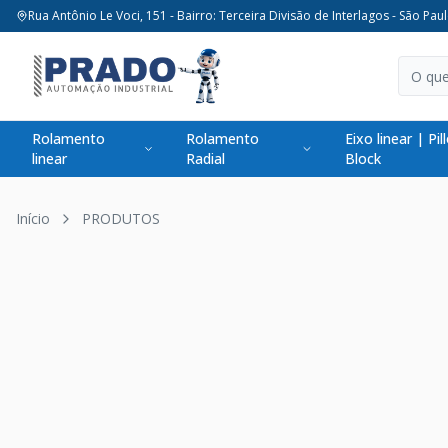
Rua Antônio Le Voci, 151 - Bairro: Terceira Divisão de Interlagos - São Paul
Rolamento
Rolamento
Eixo linear | Pil
linear
Radial
Block
Início
PRODUTOS