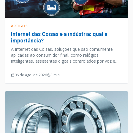
ARTIGOS
Internet das Coisas e a indústria: qual a
importância?
A Internet das Coisas, soluções que são comumente
aplicadas ao consumidor final, como relógios
inteligentes, assistentes digitais controlados por voz e
outros aparelhos habilitados para internet, é uma
vertente tecnológica que caminhou a passos largos nos
06 de ago. de 2026
3
min
últimos anos.