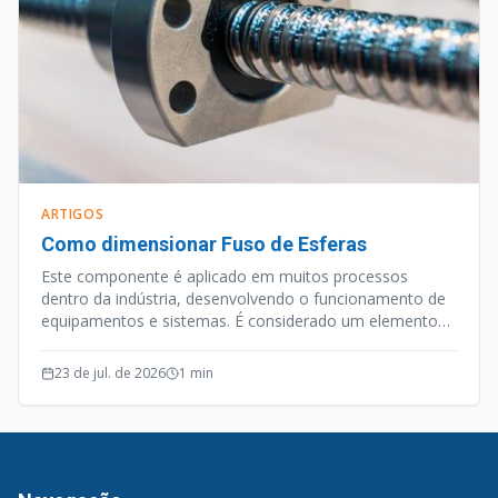
ARTIGOS
Como dimensionar Fuso de Esferas
Este componente é aplicado em muitos processos
dentro da indústria, desenvolvendo o funcionamento de
equipamentos e sistemas. É considerado um elemento
de precisão, e além desta qualidade o Fuso de Esferas
opera de forma silenciosa e efetiva.
23 de jul. de 2026
1
min