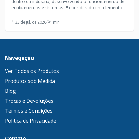
dentro da indústria, desenvolvendo o funcionamento de
equipamentos e sistemas. É considerado um elemento
de precisão, e além desta qualidade o Fuso de Esferas
opera de forma silenciosa e efetiva.
23 de jul. de 2026
1
min
Navegação
Ver Todos os Produtos
Produtos sob Medida
Blog
Trocas e Devoluções
Termos e Condições
Política de Privacidade
Contato