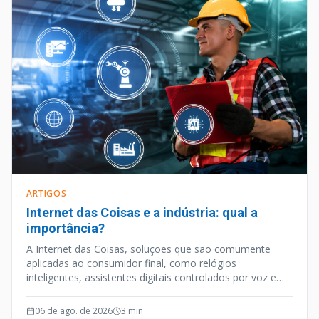
ARTIGOS
Internet das Coisas e a indústria: qual a
importância?
A Internet das Coisas, soluções que são comumente
aplicadas ao consumidor final, como relógios
inteligentes, assistentes digitais controlados por voz e
outros aparelhos habilitados para internet, é uma
vertente tecnológica que caminhou a passos largos nos
06 de ago. de 2026
3
min