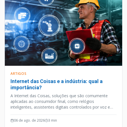
ARTIGOS
Internet das Coisas e a indústria: qual a
importância?
A Internet das Coisas, soluções que são comumente
aplicadas ao consumidor final, como relógios
inteligentes, assistentes digitais controlados por voz e
outros aparelhos habilitados para internet, é uma
vertente tecnológica que caminhou a passos largos nos
06 de ago. de 2026
3
min
últimos anos.