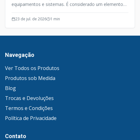
equipamentos e sistemas. É considerado um elemento
de precisão, e além desta qualidade o Fuso de Esferas
opera de forma silenciosa e efetiva.
23 de jul. de 2026
1
min
Navegação
Ver Todos os Produtos
Produtos sob Medida
Blog
Trocas e Devoluções
Termos e Condições
Política de Privacidade
Contato