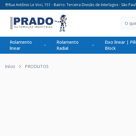
Rua Antônio Le Voci, 151 - Bairro: Terceira Divisão de Interlagos - São Paul
Rolamento
Rolamento
Eixo linear | Pil
linear
Radial
Block
Início
PRODUTOS