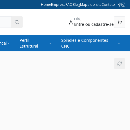
Home
Empresa
FAQ
Blog
Mapa do site
Contato
Olá,
Entre ou cadastre-se
Perfil
Spindles e Componentes
cal
Estrutural
CNC