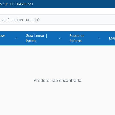
o / SP - CEP: 04809-220
low
Guia Linear |
Fusos de
Man
Patim
Esferas
Produto não encontrado