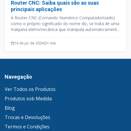
Router CNC: Saiba quais são as suas
principais aplicações
A Router CNC (Comando Numérico Computadorizado)
como o próprio significado do nome diz, se trata de uma
máquina eletromecânica que manipula automaticamente
ferramentas de manufatura através de uma
programação computacional.
16 de jul. de 2026
1
min
Navegação
Ver Todos os Produtos
Produtos sob Medida
Blog
Trocas e Devoluções
Termos e Condições