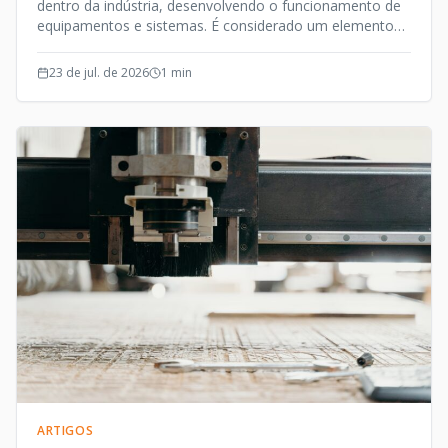
dentro da indústria, desenvolvendo o funcionamento de
equipamentos e sistemas. É considerado um elemento
de precisão, e além desta qualidade o Fuso de Esferas
opera de forma silenciosa e efetiva.
23 de jul. de 2026
1
min
ARTIGOS