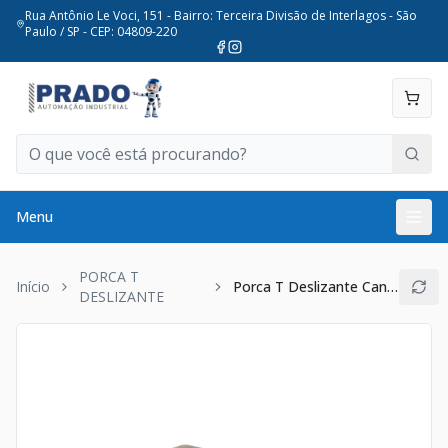
Rua Antônio Le Voci, 151 - Bairro: Terceira Divisão de Interlagos - São
Paulo / SP - CEP: 04809-220
Menu
PORCA T
Início
Porca T Deslizante Canal 8mm (30x30) M8
DESLIZANTE