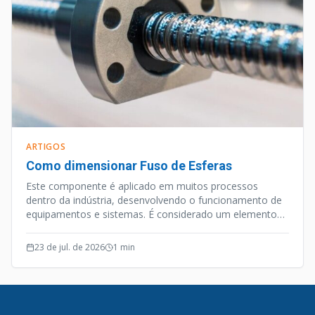
ARTIGOS
Como dimensionar Fuso de Esferas
Este componente é aplicado em muitos processos
dentro da indústria, desenvolvendo o funcionamento de
equipamentos e sistemas. É considerado um elemento
de precisão, e além desta qualidade o Fuso de Esferas
opera de forma silenciosa e efetiva.
23 de jul. de 2026
1
min