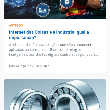
ARTIGOS
Internet das Coisas e a indústria: qual a
importância?
A Internet das Coisas, soluções que são comumente
aplicadas ao consumidor final, como relógios
inteligentes, assistentes digitais controlados por voz e
outros aparelhos habilitados para internet, é uma
vertente tecnológica que caminhou a passos largos nos
06 de ago. de 2026
3
min
últimos anos.