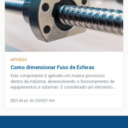
ARTIGOS
Como dimensionar Fuso de Esferas
Este componente é aplicado em muitos processos
dentro da indústria, desenvolvendo o funcionamento de
equipamentos e sistemas. É considerado um elemento
de precisão, e além desta qualidade o Fuso de Esferas
opera de forma silenciosa e efetiva.
23 de jul. de 2026
1
min