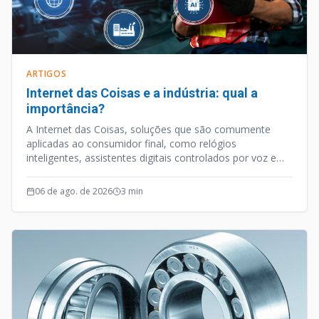
ARTIGOS
Internet das Coisas e a indústria: qual a
importância?
A Internet das Coisas, soluções que são comumente
aplicadas ao consumidor final, como relógios
inteligentes, assistentes digitais controlados por voz e
outros aparelhos habilitados para internet, é uma
vertente tecnológica que caminhou a passos largos nos
06 de ago. de 2026
3
min
últimos anos.