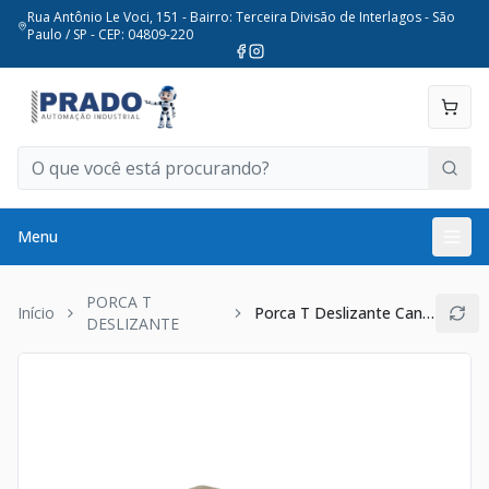
Rua Antônio Le Voci, 151 - Bairro: Terceira Divisão de Interlagos - São
Paulo / SP - CEP: 04809-220
Menu
PORCA T
Início
Porca T Deslizante Canal 8mm (40x40) M4
DESLIZANTE