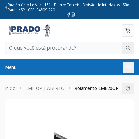
Rua Antônio Le Voci, 151 - Bairro: Terceira Divisão de Interlagos - São
Paulo / SP - CEP: 04809-220
Menu
Início
LME-OP | ABERTO
Rolamento LME20OP