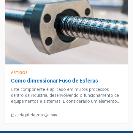
ARTIGOS
Como dimensionar Fuso de Esferas
Este componente é aplicado em muitos processos
dentro da indústria, desenvolvendo o funcionamento de
equipamentos e sistemas. É considerado um elemento
de precisão, e além desta qualidade o Fuso de Esferas
opera de forma silenciosa e efetiva.
23 de jul. de 2026
1
min