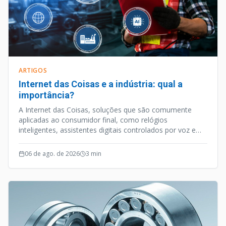
ARTIGOS
Internet das Coisas e a indústria: qual a
importância?
A Internet das Coisas, soluções que são comumente
aplicadas ao consumidor final, como relógios
inteligentes, assistentes digitais controlados por voz e
outros aparelhos habilitados para internet, é uma
vertente tecnológica que caminhou a passos largos nos
06 de ago. de 2026
3
min
últimos anos.