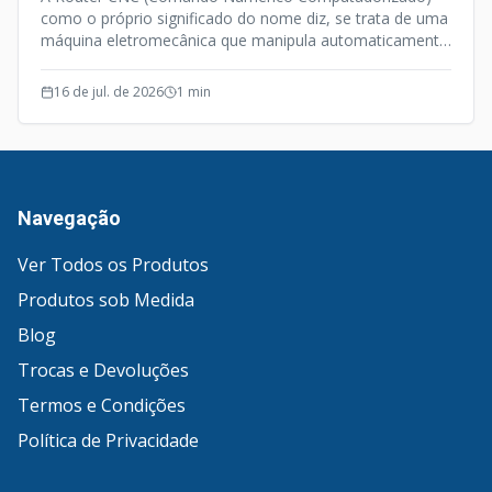
como o próprio significado do nome diz, se trata de uma
máquina eletromecânica que manipula automaticamente
ferramentas de manufatura através de uma
programação computacional.
16 de jul. de 2026
1
min
Navegação
Ver Todos os Produtos
Produtos sob Medida
Blog
Trocas e Devoluções
Termos e Condições
Política de Privacidade