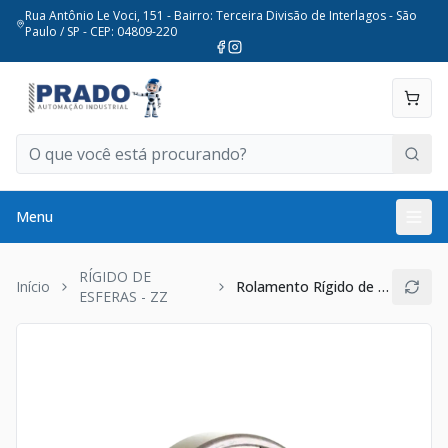
Rua Antônio Le Voci, 151 - Bairro: Terceira Divisão de Interlagos - São
Paulo / SP - CEP: 04809-220
Menu
RÍGIDO DE
Início
Rolamento Rígido de Esferas 6202ZZ Radial
ESFERAS - ZZ