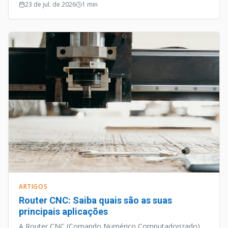
opera de forma silenciosa e efetiva.
23 de jul. de 2026
1
min
ARTIGOS
Router CNC: Saiba quais são as suas
principais aplicações
A Router CNC (Comando Numérico Computadorizado)