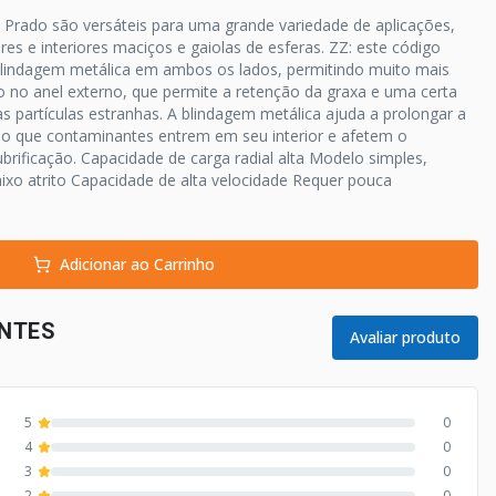
 Prado são versáteis para uma grande variedade de aplicações,
res e interiores maciços e gaiolas de esferas. ZZ: este código
blindagem metálica em ambos os lados, permitindo muito mais
o no anel externo, que permite a retenção da graxa e uma certa
as partículas estranhas. A blindagem metálica ajuda a prolongar a
ndo que contaminantes entrem em seu interior e afetem o
rificação. Capacidade de carga radial alta Modelo simples,
Baixo atrito Capacidade de alta velocidade Requer pouca
Adicionar ao Carrinho
ENTES
Avaliar produto
5
0
4
0
3
0
2
0