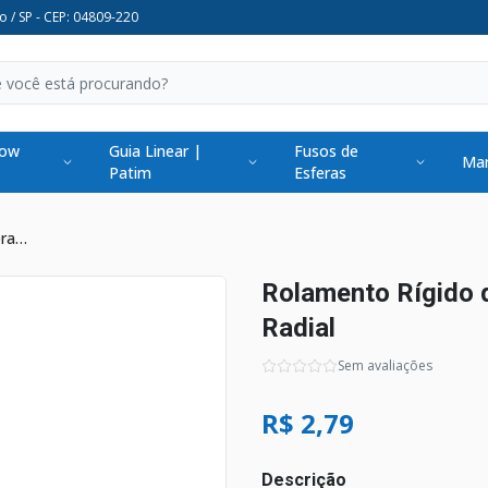
o / SP - CEP: 04809-220
low
Guia Linear |
Fusos de
Man
Patim
Esferas
Rolamento Rígido de Esferas 629ZZ Radial
Rolamento Rígido 
Radial
Sem avaliações
R$ 2,79
Descrição