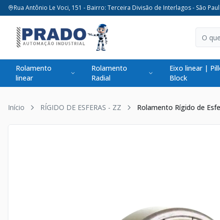
Rua Antônio Le Voci, 151 - Bairro: Terceira Divisão de Interlagos - São Paul
Rolamento
Rolamento
Eixo linear | Pil
linear
Radial
Block
Início
RÍGIDO DE ESFERAS - ZZ