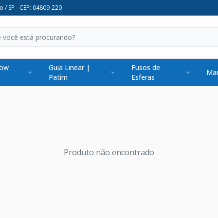
o / SP - CEP: 04809-220
low
Guia Linear |
Fusos de
Man
Patim
Esferas
Produto não encontrado