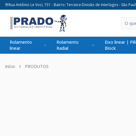
Rua Antônio Le Voci, 151 - Bairro: Terceira Divisão de Interlagos - São Paul
Rolamento
Rolamento
Eixo linear | Pil
linear
Radial
Block
Início
PRODUTOS