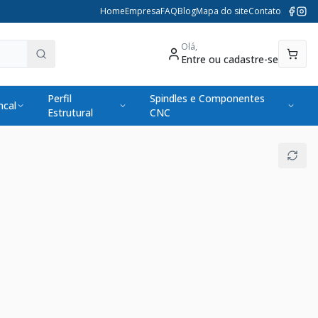
Home
Empresa
FAQ
Blog
Mapa do site
Contato
Olá,
Entre ou cadastre-se
Perfil
Spindles e Componentes
cal
Estrutural
CNC