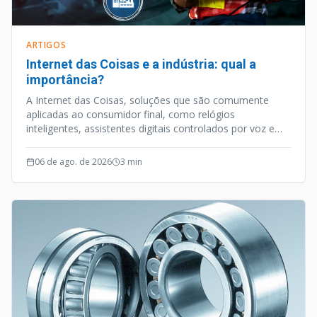
ARTIGOS
Internet das Coisas e a indústria: qual a
importância?
A Internet das Coisas, soluções que são comumente
aplicadas ao consumidor final, como relógios
inteligentes, assistentes digitais controlados por voz e
outros aparelhos habilitados para internet, é uma
vertente tecnológica que caminhou a passos largos nos
06 de ago. de 2026
3
min
últimos anos.