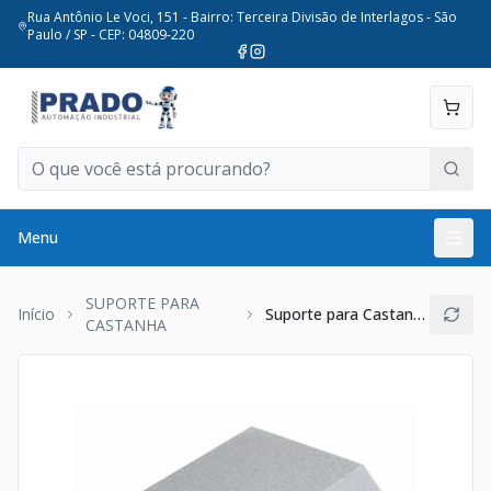
Rua Antônio Le Voci, 151 - Bairro: Terceira Divisão de Interlagos - São
Paulo / SP - CEP: 04809-220
Menu
SUPORTE PARA
Início
Suporte para Castanha de Esferas 16mm
CASTANHA