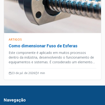
ARTIGOS
Como dimensionar Fuso de Esferas
Este componente é aplicado em muitos processos
dentro da indústria, desenvolvendo o funcionamento de
equipamentos e sistemas. É considerado um elemento
de precisão, e além desta qualidade o Fuso de Esferas
opera de forma silenciosa e efetiva.
23 de jul. de 2026
1
min
Navegação