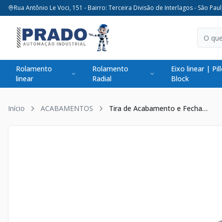
Rua Antônio Le Voci, 151 - Bairro: Terceira Divisão de Interlagos - São Paul
Rolamento
Rolamento
Eixo linear | Pil
linear
Radial
Block
Início
ACABAMENTOS
Tira de Acabamento e Fechamento Canal 6mm p/ Perfil de Alúminio (2Metros)