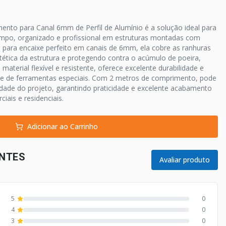
nto para Canal 6mm de Perfil de Alumínio é a solução ideal para
mpo, organizado e profissional em estruturas montadas com
a para encaixe perfeito em canais de 6mm, ela cobre as ranhuras
tética da estrutura e protegendo contra o acúmulo de poeira,
 material flexível e resistente, oferece excelente durabilidade e
ade de ferramentas especiais. Com 2 metros de comprimento, pode
dade do projeto, garantindo praticidade e excelente acabamento
iais e residenciais.
Adicionar ao Carrinho
ENTES
Avaliar produto
5
0
4
0
3
0