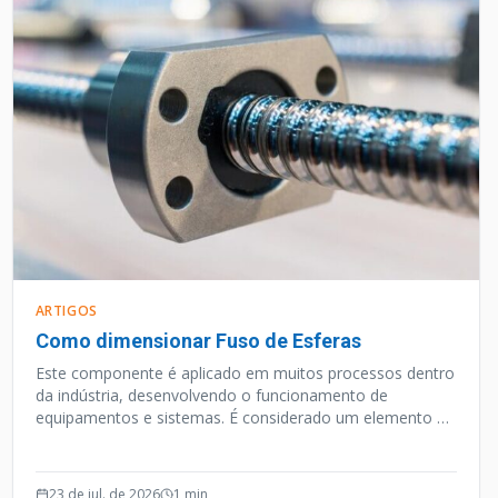
ARTIGOS
Como dimensionar Fuso de Esferas
Este componente é aplicado em muitos processos dentro
da indústria, desenvolvendo o funcionamento de
equipamentos e sistemas. É considerado um elemento de
precisão, e além desta qualidade o Fuso de Esferas opera
de forma silenciosa e efetiva.
23 de jul. de 2026
1
min