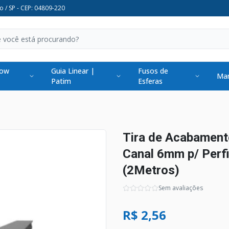
o / SP - CEP: 04809-220
low
Guia Linear |
Fusos de
Man
Patim
Esferas
Tira de Acabamen
Canal 6mm p/ Perfi
(2Metros)
Sem avaliações
R$ 2,56