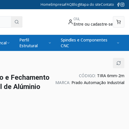
Home
Empresa
FAQ
Blog
Mapa do site
Contato
Olá,
Entre ou cadastre-se
Perfil
Spindles e Componentes
cal
Estrutural
CNC
CÓDIGO:
TIRA 6mm-2m
to e Fechamento
MARCA:
Prado Automação Industrial
l de Alúminio