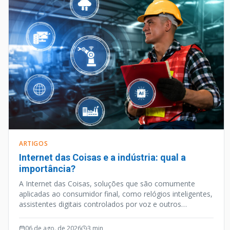
ARTIGOS
Internet das Coisas e a indústria: qual a
importância?
A Internet das Coisas, soluções que são comumente
aplicadas ao consumidor final, como relógios inteligentes,
assistentes digitais controlados por voz e outros
aparelhos habilitados para internet, é uma vertente
tecnológica que caminhou a passos largos nos últimos
06 de ago. de 2026
3
min