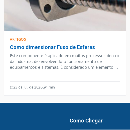
ARTIGOS
Como dimensionar Fuso de Esferas
Este componente é aplicado em muitos processos dentro
da indústria, desenvolvendo o funcionamento de
equipamentos e sistemas. É considerado um elemento de
precisão, e além desta qualidade o Fuso de Esferas opera
de forma silenciosa e efetiva.
23 de jul. de 2026
1
min
Como Chegar