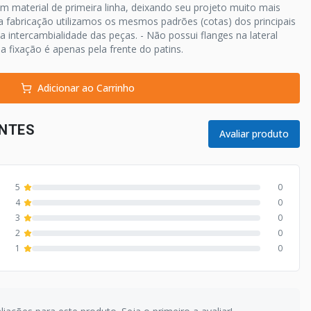
um material de primeira linha, deixando seu projeto muito mais
a fabricação utilizamos os mesmos padrões (cotas) dos principais
a intercambialidade das peças. - Não possui flanges na lateral
 fixação é apenas pela frente do patins.
Adicionar ao Carrinho
ENTES
Avaliar produto
5
0
4
0
3
0
2
0
1
0