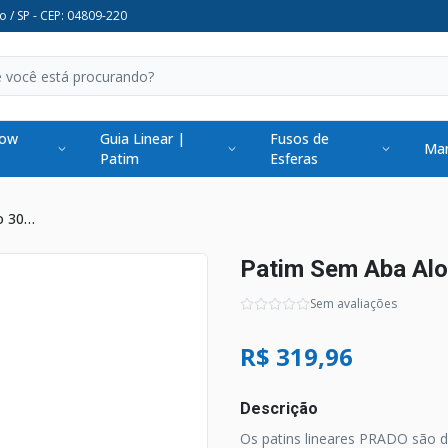
o / SP - CEP: 04809-220
low
Guia Linear |
Fusos de
Man
Patim
Esferas
Patim Sem Aba Alongado 30mm
Patim Sem Aba Al
Sem avaliações
R$ 319,96
Descrição
Os patins lineares PRADO são 