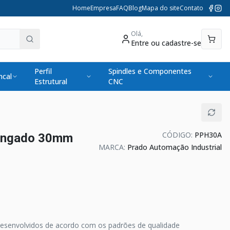
Home
Empresa
FAQ
Blog
Mapa do site
Contato
Olá,
Entre ou cadastre-se
Perfil
Spindles e Componentes
cal
Estrutural
CNC
CÓDIGO:
PPH30A
ongado 30mm
MARCA:
Prado Automação Industrial
desenvolvidos de acordo com os padrões de qualidade