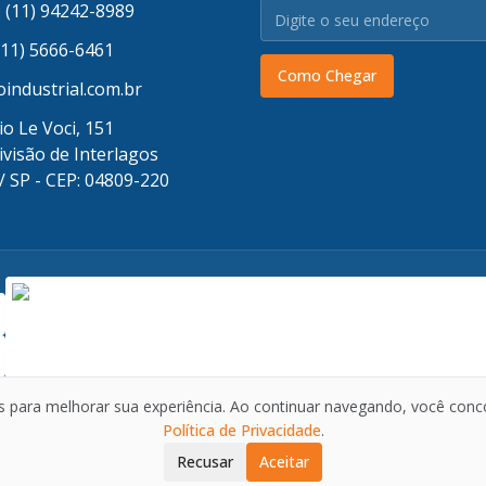
 (11) 94242-8989
(11) 5666-6461
Como Chegar
industrial.com.br
o Le Voci, 151
ivisão de Interlagos
/ SP - CEP: 04809-220
 para melhorar sua experiência. Ao continuar navegando, você con
Política de Privacidade
.
.008.375/0001-69
Recusar
Aceitar