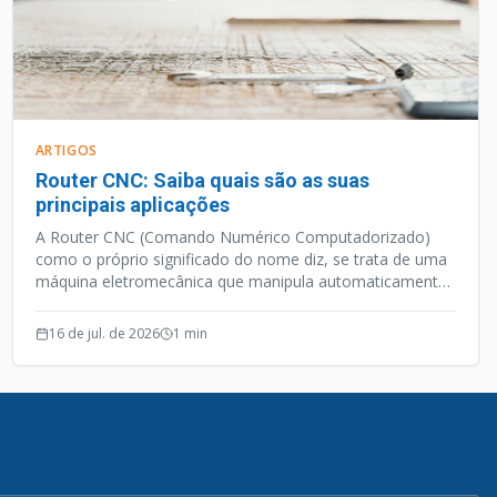
ARTIGOS
Router CNC: Saiba quais são as suas
principais aplicações
A Router CNC (Comando Numérico Computadorizado)
como o próprio significado do nome diz, se trata de uma
máquina eletromecânica que manipula automaticamente
ferramentas de manufatura através de uma programação
computacional.
16 de jul. de 2026
1
min