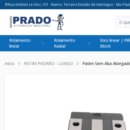
Rua Antônio Le Voci, 151 - Bairro: Terceira Divisão de Interlagos - São Paul
Rolamento
Rolamento
Eixo linear | Pil
linear
Radial
Block
Início
PATIM PADRÃO - LONGO