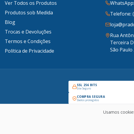
Ver Todos os Produtos
WhatsApp:
Produtos sob Medida
Telefone: 
Blog
loja@prado
Trocas e Devoluções
Rua Antôni
Termos e Condições
Terceira D
São Paulo 
Política de Privacidade
SSL 256 BITS
Site Seguro
COMPRA SEGURA
Dados protegidos
Usamos cookies
Copyright © 2026 Prado Industrial - Todos os direitos reservados. CNPJ: 30